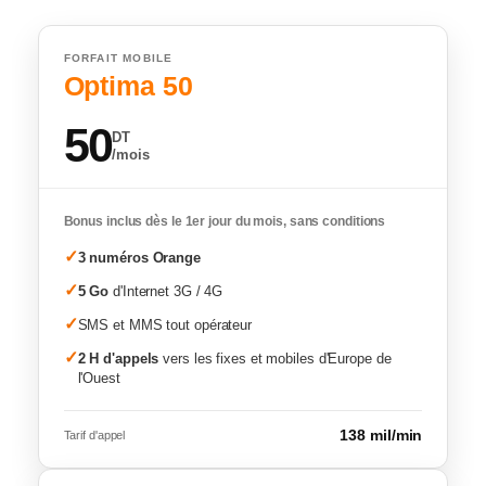
FORFAIT MOBILE
Optima 50
50
DT
/mois
Bonus inclus dès le 1er jour du mois, sans conditions
✓
3 numéros Orange
✓
5 Go
d'Internet 3G / 4G
✓
SMS et MMS tout opérateur
✓
2 H d'appels
vers les fixes et mobiles d'Europe de
l'Ouest
138 mil/min
Tarif d'appel