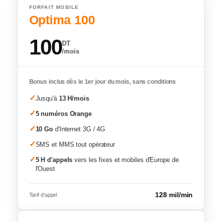
FORFAIT MOBILE
Optima 100
100
DT
/mois
Bonus inclus dès le 1er jour du mois, sans conditions
✓
Jusqu'à
13 H/mois
✓
5 numéros Orange
✓
10 Go
d'Internet 3G / 4G
✓
SMS et MMS tout opérateur
✓
5 H d'appels
vers les fixes et mobiles d'Europe de
l'Ouest
128 mil/min
Tarif d'appel