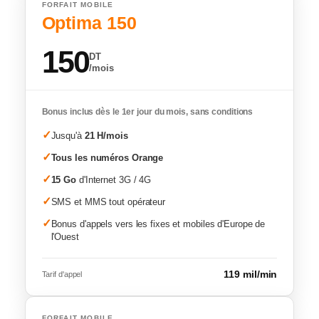
FORFAIT MOBILE
Optima 150
150
DT
/mois
Bonus inclus dès le 1er jour du mois, sans conditions
✓
Jusqu'à
21 H/mois
✓
Tous les numéros Orange
✓
15 Go
d'Internet 3G / 4G
✓
SMS et MMS tout opérateur
✓
Bonus d'appels vers les fixes et mobiles d'Europe de
l'Ouest
119 mil/min
Tarif d'appel
FORFAIT MOBILE