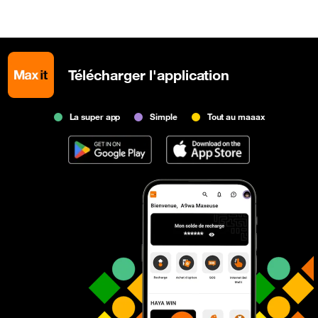
Télécharger l'application
La super app
Simple
Tout au maaax