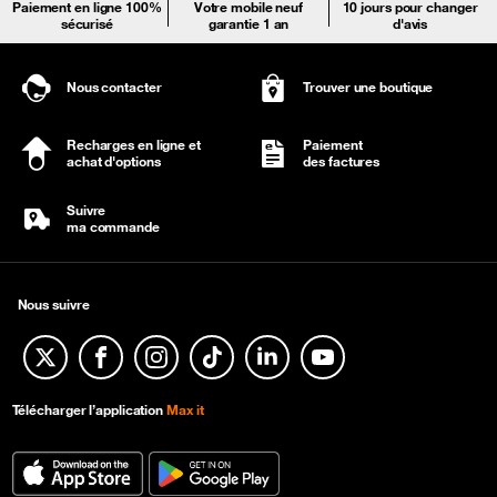
Paiement en ligne 100%
Votre mobile neuf
10 jours pour changer
sécurisé
garantie 1 an
d'avis
Nous contacter
Trouver une boutique
Recharges en ligne et
Paiement
achat d'options
des factures
Suivre
ma commande
Nous suivre
Twitter
Facebook
Instagram
TikTok
Linkedin
YouTube
Télécharger l’application
Max it