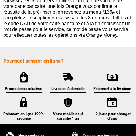
saisissez les 8 premiers chiffres et la date de validité de
votre carte bancaire, une fois Orange vous confirme la
réussite de la pré-inscription revenez au menu *139# et
complétez l’inscription en saisissant les 8 derniers chiffres et
le code DAB de votre carte bancaire et à la fin choisissez un
mot de passe pour le service, ce mot de passe vous servira
pour effectuer toutes les opérations via Orange Money.
Pourquoi acheter en ligne?
Promotions exclusives
Livraison à domicile
Paiement à la livraison
Paiement en ligne 100%
Votre mobile neuf
10 jours pour changer
sécurisé
garantie 1 an
d'avis
Nous contacter
Trouver une boutique