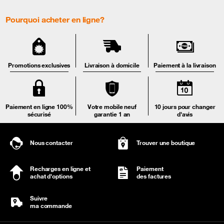
Pourquoi acheter en ligne?
Promotions exclusives
Livraison à domicile
Paiement à la livraison
Paiement en ligne 100%
Votre mobile neuf
10 jours pour changer
sécurisé
garantie 1 an
d'avis
Nous contacter
Trouver une boutique
Recharges en ligne et
Paiement
achat d'options
des factures
Suivre
ma commande