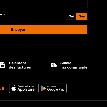
e?
Oui
Non
Envoyer
Paiement
Suivre
des factures
ma commande
 it