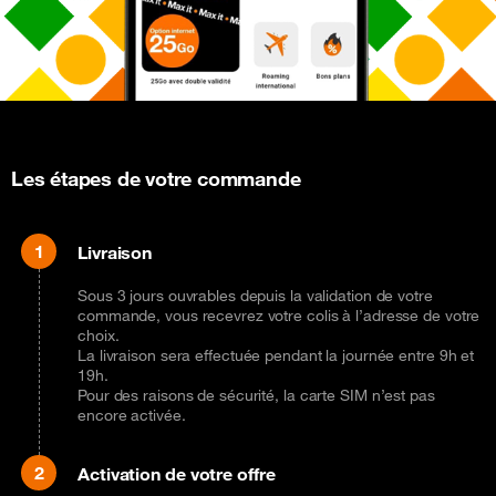
Les étapes de votre commande
1
Livraison
Sous 3 jours ouvrables depuis la validation de votre
commande, vous recevrez votre colis à l’adresse de votre
choix.
La livraison sera effectuée pendant la journée entre 9h et
19h.
Pour des raisons de sécurité, la carte SIM n’est pas
encore activée.
2
Activation de votre offre