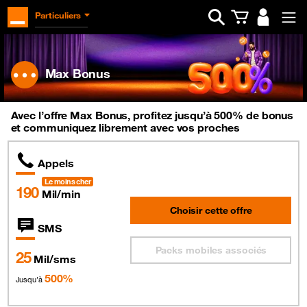
Ouvrir la barre d
Particuliers
Max Bonus
Avec l’offre Max Bonus, profitez jusqu’à 500% de bonus
et communiquez librement avec vos proches
Appels
Le moins cher
190
Mil
/min
Choisir cette offre
SMS
Packs mobiles associés
25
Mil
/sms
500%
Jusqu’à